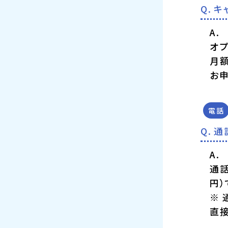
キ
オプ
月額
お
電話
通
通話
円）
※ 
直接