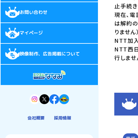
止手続き
お問い合わせ
現在、電
は解約の
りません
マイページ
NTT加
NTT西
映像制作、広告掲載について
行しませ
会社概要
採用情報