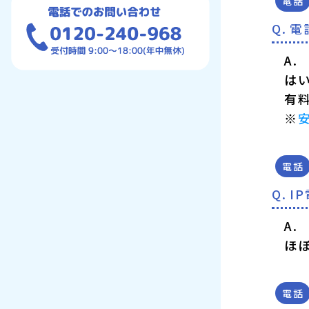
電話
電
はい
有
※
電話
I
ほ
電話