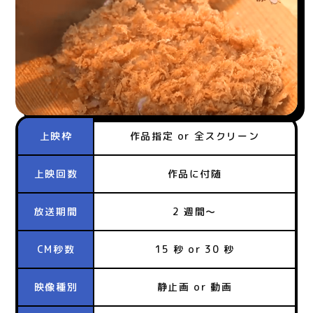
上映枠
作品指定 or 全スクリーン
上映回数
作品に付随
放送期間
2 週間～
CM秒数
15 秒 or 30 秒
映像種別
静止画 or 動画