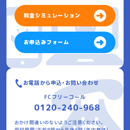
料金シミュレーション
お申込みフォーム
お電話から申込・お問い合わせ
FCフリーコール
0120-240-968
おかけ間違いのないようご注意ください。
受付時間/午前9時から午後6時（年中無休）