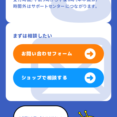
時間外はサポートセンターにつながります。
まずは相談したい
お問い合わせフォーム
ショップで相談する