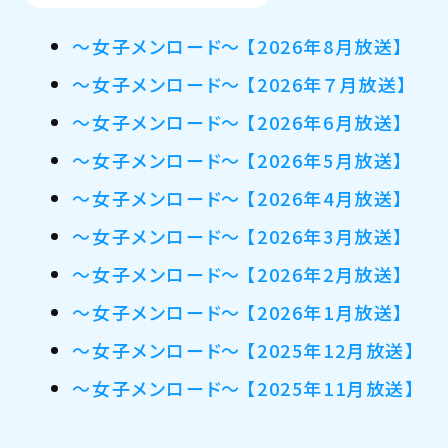
～女子メンロード～ 【2026年8月放送】
～女子メンロード～ 【2026年７月放送】
～女子メンロード～ 【2026年6月放送】
～女子メンロード～ 【2026年5月放送】
～女子メンロード～ 【2026年4月放送】
～女子メンロード～ 【2026年3月放送】
～女子メンロード～ 【2026年2月放送】
～女子メンロード～ 【2026年1月放送】
～女子メンロード～ 【2025年12月放送】
～女子メンロード～ 【2025年11月放送】