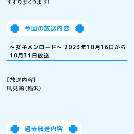
すすりまくります！
今回の放送内容
～女子メンロード～ 2023年10月16日から
10月31日放送
【放送内容】
風見鶏（稲沢）
過去放送内容