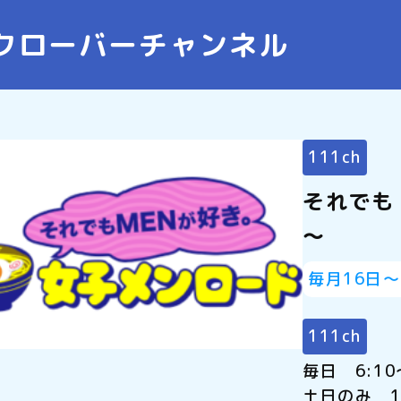
クローバーチャンネル
111ch
それでも
～
毎月16日
111ch
毎日 6:10
土日のみ 1