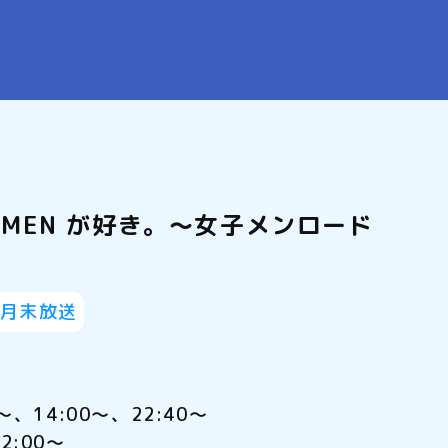
 MEN が好き。～女子メンロード
～月末放送
～、14:00～、22:40～
2:00～