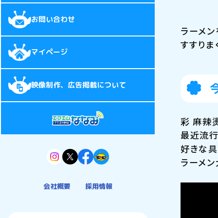
お問い合わせ
ラーメン
すすりま
マイページ
映像制作、広告掲載について
彩 麻辣
最近流行
好きな具
ラーメン
会社概要
採用情報