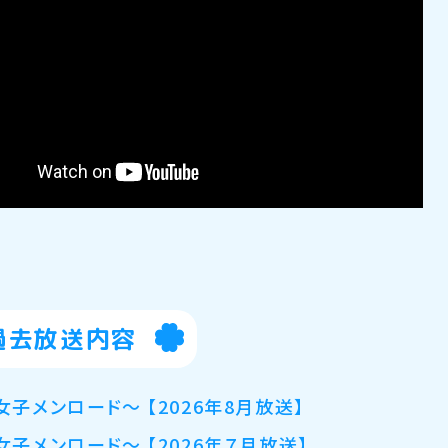
過去放送内容
女子メンロード～ 【2026年8月放送】
女子メンロード～ 【2026年７月放送】