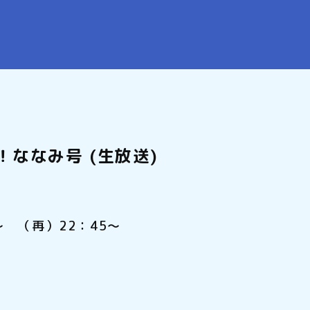
！ななみ号 (生放送)
0～ （再）22：45～