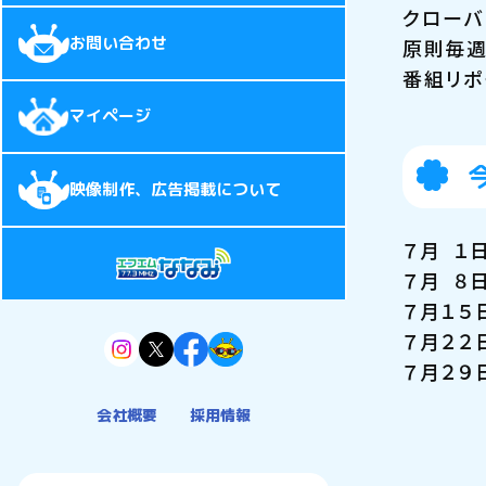
クローバ
お問い合わせ
原則毎週
番組リポ
マイページ
映像制作、広告掲載について
７月 １
７月 ８
７月１５
７月２２
７月２９
会社概要
採用情報