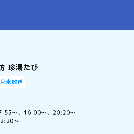
訪 珍湯たび
～月末放送
5～、16:00～、20:20～
2:20～