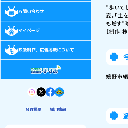
“歩いて
お問い合わせ
変。「土
も増す“
［制作:株
マイページ
映像制作、広告掲載について
嬉野市編
会社概要
採用情報