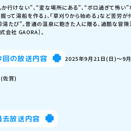
しか行けない”、“変な場所にある”、“ボロ過ぎて怖い
を掘って湯船を作る」、「草刈りから始める」など苦労が
珍湯たび”。普通の温泉に飽きた人に贈る、過酷な冒険
式会社 GAORA］。
今回の放送内容
2025年9月21日(日)～9
(佐賀)
過去放送内容