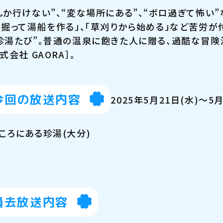
しか行けない”、“変な場所にある”、“ボロ過ぎて怖い
を掘って湯船を作る」、「草刈りから始める」など苦労が
珍湯たび”。普通の温泉に飽きた人に贈る、過酷な冒険
式会社 GAORA］。
今回の放送内容
2025年5月21日(水)～5
ころにある珍湯(大分)
過去放送内容