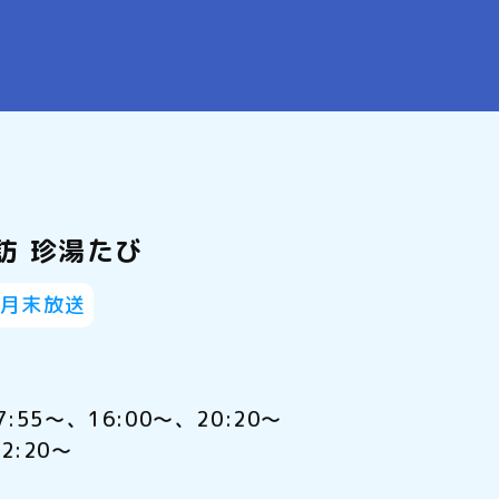
訪 珍湯たび
～月末放送
5～、16:00～、20:20～
2:20～