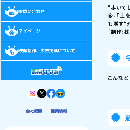
“歩いて
お問い合わせ
変。「土
も増す“
［制作:株
マイページ
映像制作、広告掲載について
こんなと
会社概要
採用情報