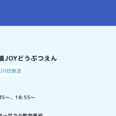
猿JOYどうぶつえん
20日放送
35～、18:55～
ンター協力の動物番組