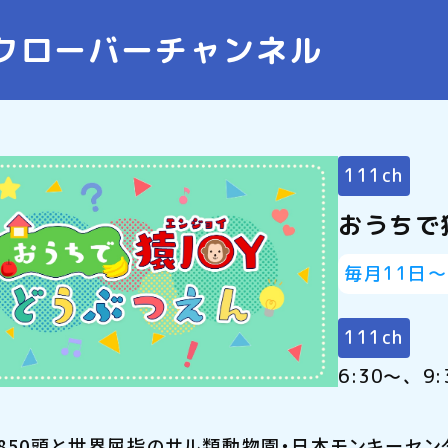
クローバーチャンネル
111ch
おうちで
毎月11日～
111ch
6:30～、9:
・850頭と世界屈指のサル類動物園・日本モンキーセ