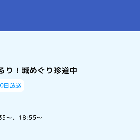
るり！城めぐり珍道中
10日放送
35～、18:55～