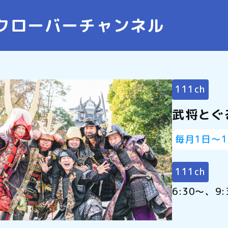
クローバーチャンネル
111ch
武将とぐ
毎月1日～
111ch
6:30～、9: