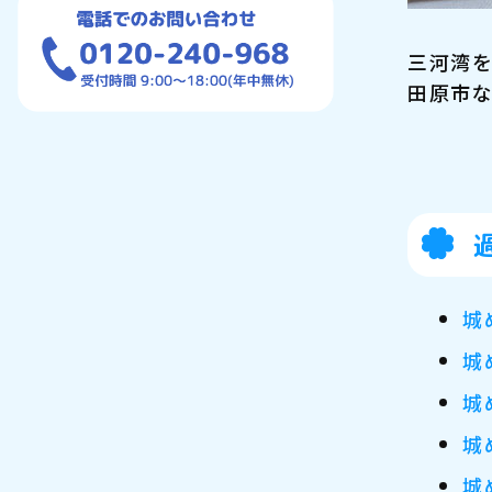
三河湾を
田原市な
城
城
城
城
城