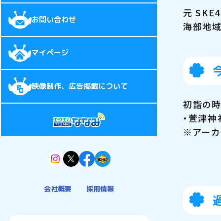
元 SK
お問い合わせ
海部地域
マイページ
映像制作、広告掲載について
初詣の時
・萱津神
※アーカ
会社概要
採用情報