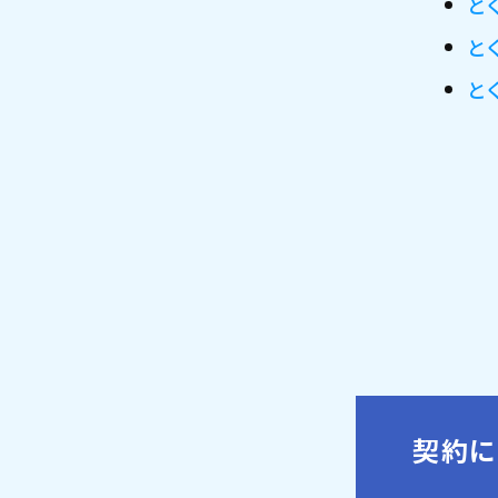
と
と
と
契約