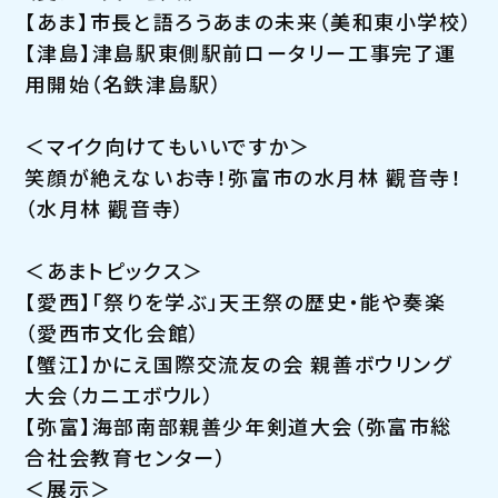
【あま】市長と語ろうあまの未来（美和東小学校）
【津島】津島駅東側駅前ロータリー工事完了運
用開始（名鉄津島駅）
＜マイク向けてもいいですか＞
笑顔が絶えないお寺！弥富市の水月林 觀音寺！
（水月林 觀音寺）
＜あまトピックス＞
【愛西】「祭りを学ぶ」天王祭の歴史・能や奏楽
（愛西市文化会館）
【蟹江】かにえ国際交流友の会 親善ボウリング
大会（カニエボウル）
【弥富】海部南部親善少年剣道大会（弥富市総
合社会教育センター）
＜展示＞