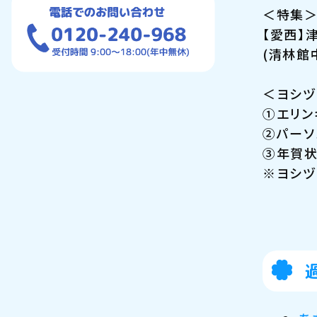
＜特集
【愛西】
(清林館
＜ヨシヅ
①エリン
②パーソ
③年賀状
※ヨシヅ