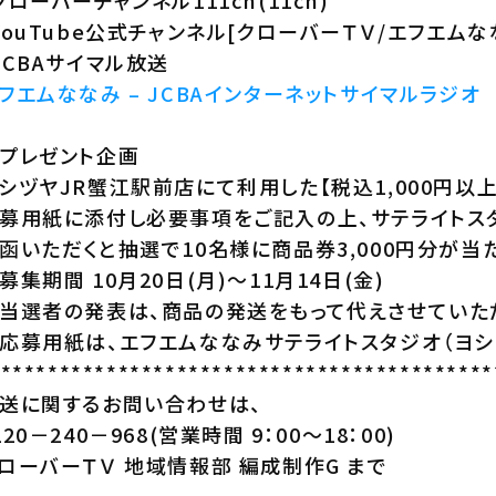
クローバーチャンネル111ch(11ch)
YouTube公式チャンネル[クローバーＴＶ/エフエムな
JCBAサイマル放送
フエムななみ – JCBAインターネットサイマルラジオ
プレゼント企画
シヅヤJR蟹江駅前店にて利用した【税込1,000円以
募用紙に添付し必要事項をご記入の上、サテライトス
函いただくと抽選で10名様に商品券3,000円分が当た
募集期間 10月20日(月)～11月14日(金)
当選者の発表は、商品の発送をもって代えさせていただ
応募用紙は、エフエムななみサテライトスタジオ（ヨシ
*******************************************
送に関するお問い合わせは、
120－240－968(営業時間 9：00～18：00)
ローバーＴＶ 地域情報部 編成制作G まで