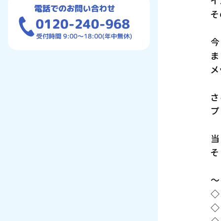
イ
そ
今
ま
メ
さ
プ
当
そ
～
◇
◇