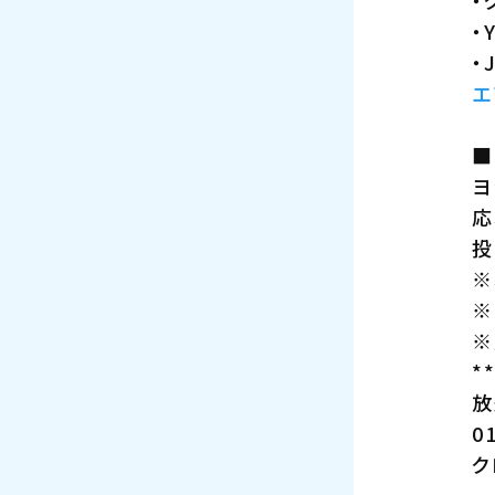
・
・
・
エ
■
ヨ
応
投
※
※
※
*
放
0
ク