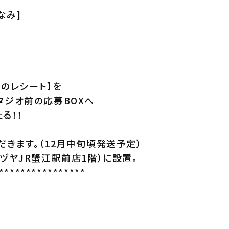
なみ]
上のレシート】を
タジオ前の応募BOXへ
る！！
きます。（12月中旬頃発送予定）
ヅヤJR蟹江駅前店1階）に設置。
****************